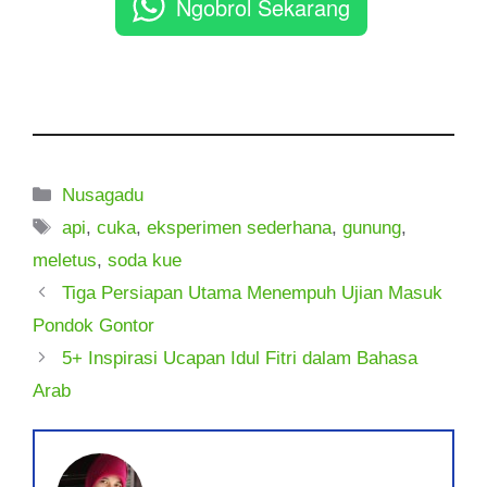
Ngobrol Sekarang
Kategori
Nusagadu
Tag
api
,
cuka
,
eksperimen sederhana
,
gunung
,
meletus
,
soda kue
Tiga Persiapan Utama Menempuh Ujian Masuk
Pondok Gontor
5+ Inspirasi Ucapan Idul Fitri dalam Bahasa
Arab