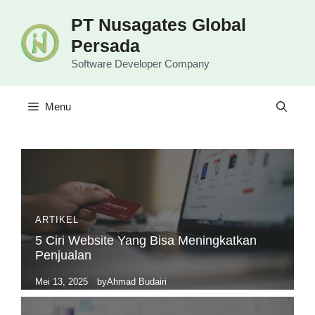
Langsung
PT Nusagates Global
ke
Persada
isi
Software Developer Company
Menu
ARTIKEL
5 Ciri Website Yang Bisa Meningkatkan
Penjualan
Mei 13, 2025
by
Ahmad Budairi