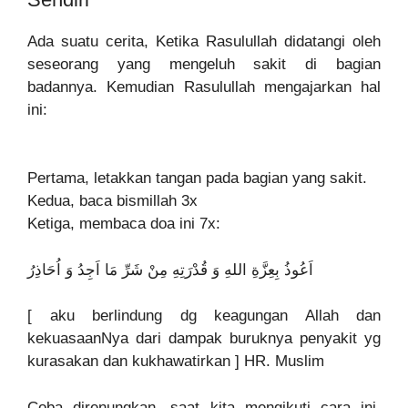
Ada suatu cerita, Ketika Rasulullah didatangi oleh
seseorang yang mengeluh sakit di bagian
badannya. Kemudian Rasulullah mengajarkan hal
ini:
Pertama, letakkan tangan pada bagian yang sakit.
Kedua, baca bismillah 3x
Ketiga, membaca doa ini 7x:
اَعُوذُ بِعِزَّةِ اللهِ وَ قُدْرَتِهِ مِنْ شَرِّ مَا اَجِدُ وَ اُحَاذِرُ
[ aku berlindung dg keagungan Allah dan
kekuasaanNya dari dampak buruknya penyakit yg
kurasakan dan kukhawatirkan ] HR. Muslim
Coba direnungkan, saat kita mengikuti cara ini,