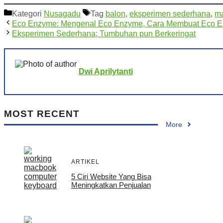
Kategori
Nusagadu
Tag
balon
,
eksperimen sederhana
,
m
Eco Enzyme: Mengenal Eco Enzyme, Cara Membuat Eco 
Eksperimen Sederhana; Tumbuhan pun Berkeringat
Dwi Aprilytanti
MOST RECENT
More
ARTIKEL
5 Ciri Website Yang Bisa
Meningkatkan Penjualan