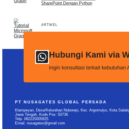
SharePoint Dengan Python
ARTIKEL
Cara Mendapatkan Share Link
OneDrive Semua File
Hubungi Kami via 
Ingin konsultasi terkait kebutuha
PT NUSAGATES GLOBAL PERSADA
Klampeyan, Desa/Kelurahan Noborejo, Kec. Argomulyo, Kota Salatig
Jawa Tengah, Kode Pos: 50736
Telp. 082225005825
Email. nusagates@gmail.com