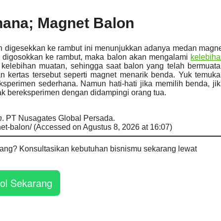
ana; Magnet Balon
lah digesekkan ke rambut ini menunjukkan adanya medan magn
lon digosokkan ke rambut, maka balon akan mengalami
kelebih
i kelebihan muatan, sehingga saat balon yang telah bermuat
gan kertas tersebut seperti magnet menarik benda. Yuk temuk
sperimen sederhana. Namun hati-hati jika memilih benda, ji
ak bereksperimen dengan didampingi orang tua.
n
. PT Nusagates Global Persada.
t-balon/ (Accessed on Agustus 8, 2026 at 16:07)
anjang? Konsultasikan kebutuhan bisnismu sekarang lewat
ol Sekarang