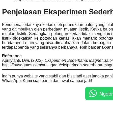
Penjelasan
Eksperimen Sederh
Fenomena tertariknya kertas oleh permukaan balon yang te
yang ditimbulkan oleh perbedaan muatan listrik. Ketika ba
muatan listrik. Sedangkan potongan kertas tidak mengalam
listrik didekatkan ke potongan kertas, akan menarik poton
benda-benda lain yang bisa dimanfaatkan dalam berbagai ek
terdapat benda yang sekiranya berbahaya lebih baik anak-an
Reference
Aprilytanti, Dwi. (2022).
Eksperimen Sederhana; Magnet Balo
https://nusagates.com/nusagadu/eksperimen-sederhana-magne
Ingin punya website yang stabil dan bisa jadi aset jangka p
WhatsApp. Kami siap bantu dari awal sampai jadi!
Ngobr