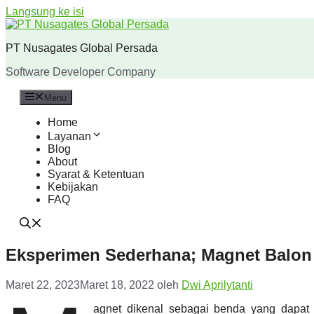
Langsung ke isi
PT Nusagates Global Persada
Software Developer Company
Menu
Home
Layanan
Blog
About
Syarat & Ketentuan
Kebijakan
FAQ
Eksperimen Sederhana; Magnet Balon
Maret 22, 2023
Maret 18, 2022
oleh
Dwi Aprilytanti
agnet dikenal sebagai benda yang dapat m