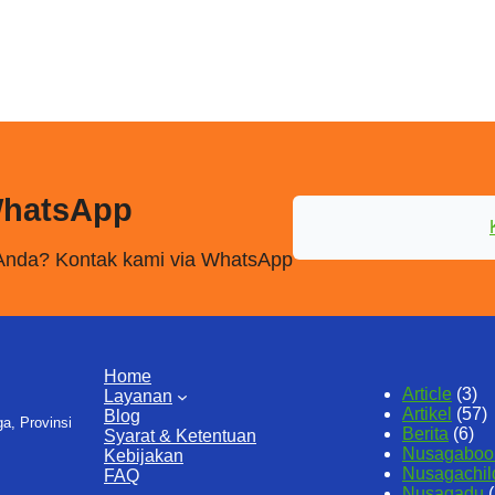
WhatsApp
n Anda? Kontak kami via WhatsApp
Home
Article
(3)
Layanan
Artikel
(57)
Blog
a, Provinsi
Berita
(6)
Syarat & Ketentuan
Nusagaboo
Kebijakan
Nusagachil
FAQ
Nusagadu
(