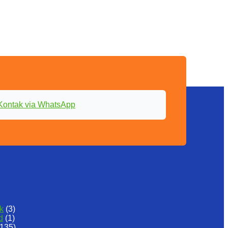
Kontak via WhatsApp
k
(3)
d
(1)
135)