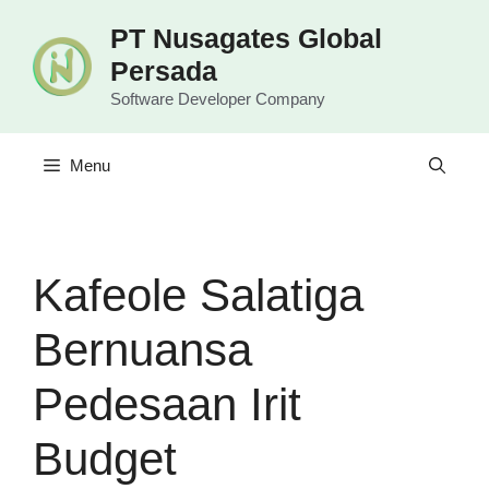
Langsung
PT Nusagates Global
ke
Persada
isi
Software Developer Company
Menu
Kafeole Salatiga
Bernuansa
Pedesaan Irit
Budget