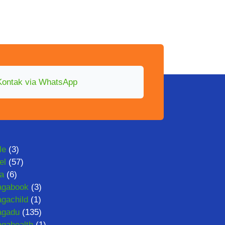
Kontak via WhatsApp
le
(3)
el
(57)
ta
(6)
agabook
(3)
gachild
(1)
agadu
(135)
gahealth
(1)