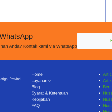
 WhatsApp
utuhan Anda? Kontak kami via WhatsApp
Home
Artic
tiga, Provinsi
Layanan
Artik
Blog
Beri
Syarat & Ketentuan
Nus
Kebijakan
Nusa
FAQ
Nus
Nusa