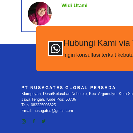
Widi Utami
Hubungi Kami via
Ingin konsultasi terkait keb
PT NUSAGATES GLOBAL PERSADA
Klampeyan, Desa/Kelurahan Noborejo, Kec. Argomulyo, Kota Sala
Jawa Tengah, Kode Pos: 50736
Telp. 082225005825
Email. nusagates@gmail.com