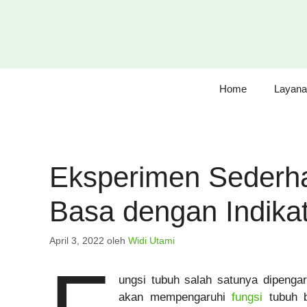
Langsung
ke
isi
Home
Layana
Eksperimen Sederha
Basa dengan Indikat
April 3, 2022
oleh
Widi Utami
ungsi tubuh salah satunya dipeng
akan mempengaruhi
fungsi
tubuh b