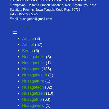
PT NUSAGATES GLOBAL PERSADA
Klampeyan, Desa/Kelurahan Noborejo, Kec. Argomulyo, Kota
Salatiga, Provinsi Jawa Tengah, Kode Pos: 50736
Telp. 082225005825
Email. nusagates@gmail.com
Article
(3)
Artikel
(57)
Berita
(6)
Nusagabook
(3)
Nusagachild
(1)
Nusagadu
(135)
Nusagahealth
(1)
Nusagalture
(1)
Nusagatech
(82)
Nusagatizen
(10)
Nusagatrip
(63)
Nusagaview
(1)