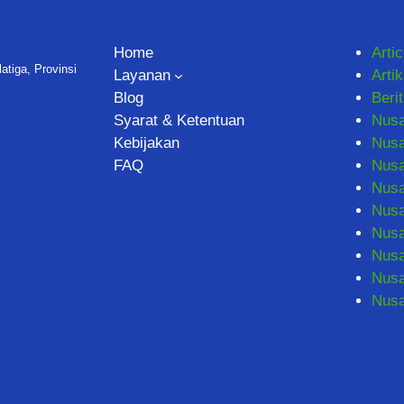
Home
Artic
tiga, Provinsi
Layanan
Artik
Blog
Beri
Syarat & Ketentuan
Nus
Kebijakan
Nusa
FAQ
Nus
Nusa
Nusa
Nusa
Nusa
Nusa
Nus