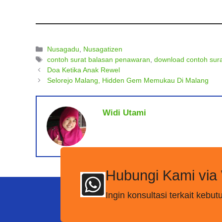
Kategori
Nusagadu
,
Nusagatizen
Tag
contoh surat balasan penawaran
,
download contoh sur
Doa Ketika Anak Rewel
Selorejo Malang, Hidden Gem Memukau Di Malang
Widi Utami
Hubungi Kami via
Ingin konsultasi terkait keb