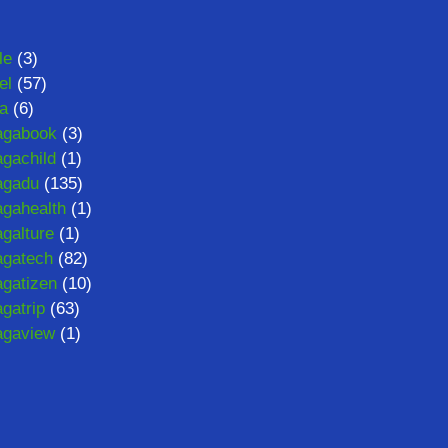
le
(3)
el
(57)
ta
(6)
agabook
(3)
gachild
(1)
agadu
(135)
gahealth
(1)
galture
(1)
gatech
(82)
gatizen
(10)
gatrip
(63)
agaview
(1)