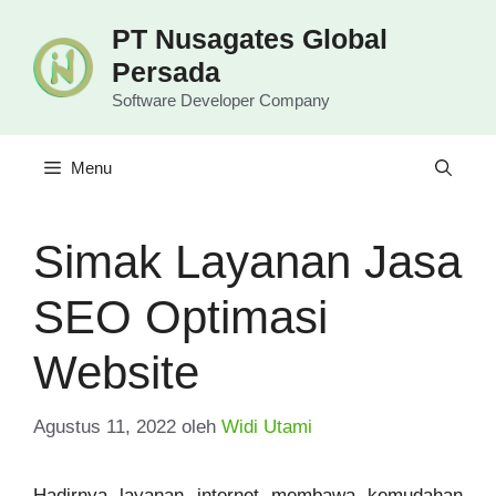
Langsung
PT Nusagates Global
ke
Persada
isi
Software Developer Company
Menu
Simak Layanan Jasa
SEO Optimasi
Website
Agustus 11, 2022
oleh
Widi Utami
Hadirnya layanan internet membawa kemudahan