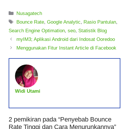
Kategori
Nusagatech
Tag
Bounce Rate
,
Google Analytic
,
Rasio Pantulan
,
Search Engine Optimation
,
seo
,
Statistik Blog
myIM3; Aplikasi Android dari Indosat Ooredoo
Menggunakan Fitur Instant Article di Facebook
Widi Utami
2 pemikiran pada “Penyebab Bounce
Rate Tinggi dan Cara Menurunkannya”