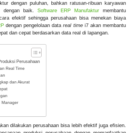
tur dengan puluhan, bahkan ratusan-ribuan karyawan
si dengan baik.
Software ERP Manufaktur
membantu
cara efektif sehingga perusahaan bisa menekan biaya
RP
dengan pengelolaan data
real time
i7 akan membantu
at dan cepat berdasarkan data real di lapangan.
Produksi Perusahaan
dan Real Time
man
gkap dan Akurat
epat
ngan
e Manager
 dilakukan perusahaan bisa lebih efektif juga efisien.
erencanaan produksi perusahaan dengan memanfaatkan