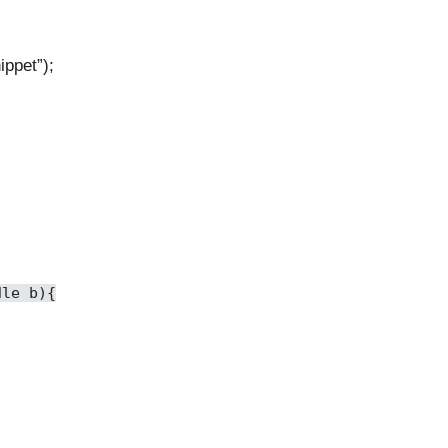
ippet”);
dle b){