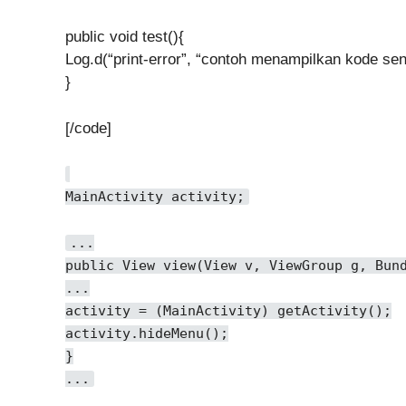
public void test(){
Log.d(“print-error”, “contoh menampilkan kode sen
}
[/code]
MainActivity activity;
...
public View view(View v, ViewGroup g, Bun
...
activity = (MainActivity) getActivity();
activity.hideMenu();
}
...