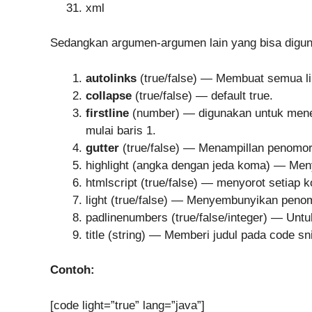
xml
Sedangkan argumen-argumen lain yang bisa digun
autolinks
(true/false) — Membuat semua lin
collapse
(true/false) — default true.
firstline
(number) — digunakan untuk menen
mulai baris 1.
gutter
(true/false) — Menampillan penomoran 
highlight (angka dengan jeda koma) — Menyo
htmlscript (true/false) — menyorot setiap k
light (true/false) — Menyembunyikan penomo
padlinenumbers (true/false/integer) — Untuk
title (string) — Memberi judul pada code sn
Contoh:
[code light=”true” lang=”java”]