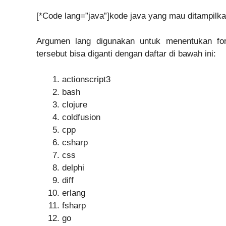
[*Code lang=”java”]kode java yang mau ditampilk
Argumen lang digunakan untuk menentukan for
tersebut bisa diganti dengan daftar di bawah ini:
actionscript3
bash
clojure
coldfusion
cpp
csharp
css
delphi
diff
erlang
fsharp
go