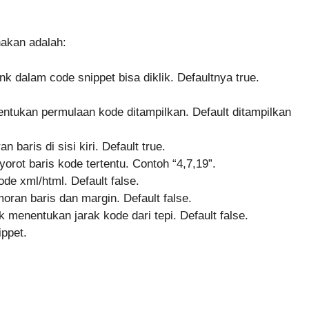
akan adalah:
k dalam code snippet bisa diklik. Defaultnya true.
tukan permulaan kode ditampilkan. Default ditampilkan
baris di sisi kiri. Default true.
rot baris kode tertentu. Contoh “4,7,19”.
ode xml/html. Default false.
ran baris dan margin. Default false.
 menentukan jarak kode dari tepi. Default false.
ippet.