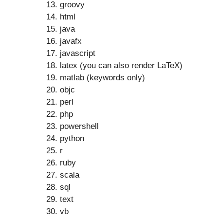
groovy
html
java
javafx
javascript
latex (you can also render LaTeX)
matlab (keywords only)
objc
perl
php
powershell
python
r
ruby
scala
sql
text
vb