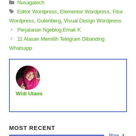
Kategori
Nusagatech
Tag
Editor Wordpress
,
Elementor Wordpress
,
Fitur
Wordpress
,
Gutenberg
,
Visual Design Wordpress
Perjalanan Ngeblog Emak K
11 Alasan Memilih Telegram Dibanding
Whatsapp
Widi Utami
MOST RECENT
More