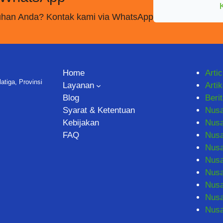
utuhan Anda? Kontak kami via WhatsApp
Home
Artic
tiga, Provinsi
Layanan
Artik
Blog
Beri
Syarat & Ketentuan
Nus
Kebijakan
Nusa
FAQ
Nus
Nusa
Nusa
Nusa
Nusa
Nusa
Nus