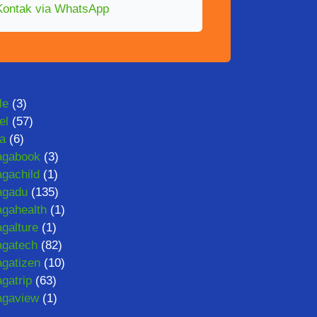
Kontak via WhatsApp
le
(3)
el
(57)
ta
(6)
agabook
(3)
gachild
(1)
agadu
(135)
gahealth
(1)
galture
(1)
gatech
(82)
gatizen
(10)
gatrip
(63)
agaview
(1)