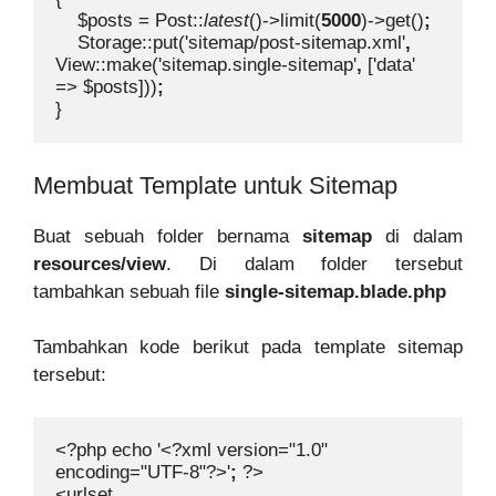
$posts = Post::
latest
()->limit(
5000
)->get()
;

Storage::put('sitemap/post-sitemap.xml'
, 
View::make('sitemap.single-sitemap'
, 
['data' 
=> $posts]))
}
Membuat Template untuk Sitemap
Buat sebuah folder bernama
sitemap
di dalam
resources/view
. Di dalam folder tersebut
tambahkan sebuah file
single-sitemap.blade.php
Tambahkan kode berikut pada template sitemap
tersebut:
<?php echo '<?xml version="1.0" 
encoding="UTF-8"?>'
; 
?>

<urlset 