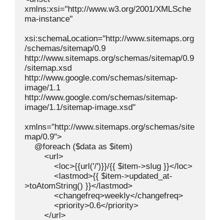
xmlns:xsi="http://www.w3.org/2001/XMLSche
ma-instance"

xsi:schemaLocation="http://www.sitemaps.org
/schemas/sitemap/0.9 
http://www.sitemaps.org/schemas/sitemap/0.9
/sitemap.xsd 
http://www.google.com/schemas/sitemap-
image/1.1 
http://www.google.com/schemas/sitemap-
image/1.1/sitemap-image.xsd"

xmlns="http://www.sitemaps.org/schemas/site
map/0.9">

    @foreach ($data as $item)

        <url>

            <loc>{{url('/')}}/{{ $item->slug }}</loc>

            <lastmod>{{ $item->updated_at-
>toAtomString() }}</lastmod>

            <changefreq>weekly</changefreq>

            <priority>0.6</priority>

        </url>
