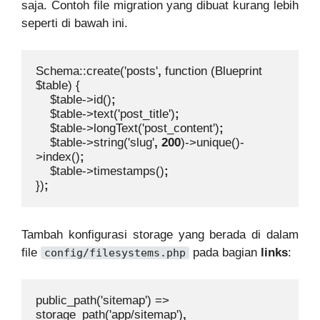
saja. Contoh file migration yang dibuat kurang lebih
seperti di bawah ini.
Schema::create('posts'
, 
function (Blueprint 
$table) {

    $table->id()
;

$table->text('post_title')
;

$table->longText('post_content')
;

$table->string('slug'
, 200
)->unique()-
>index()
;

$table->timestamps()
})
;
Tambah konfigurasi storage yang berada di dalam
file
pada bagian
links
:
config/filesystems.php
public_path('sitemap') => 
storage_path('app/sitemap')
,