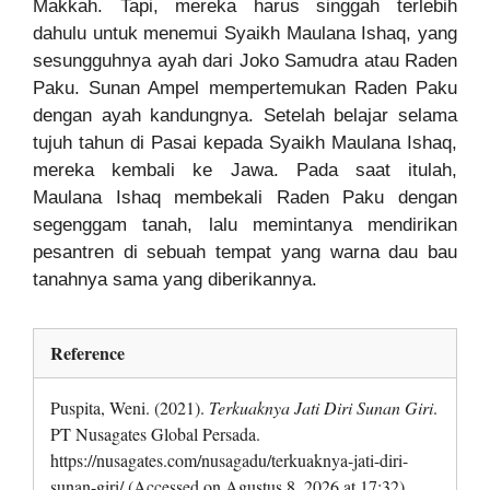
Makkah. Tapi, mereka harus singgah terlebih
dahulu untuk menemui Syaikh Maulana Ishaq, yang
sesungguhnya ayah dari Joko Samudra atau Raden
Paku. Sunan Ampel mempertemukan Raden Paku
dengan ayah kandungnya. Setelah belajar selama
tujuh tahun di Pasai kepada Syaikh Maulana Ishaq,
mereka kembali ke Jawa. Pada saat itulah,
Maulana Ishaq membekali Raden Paku dengan
segenggam tanah, lalu memintanya mendirikan
pesantren di sebuah tempat yang warna dau bau
tanahnya sama yang diberikannya.
Reference
Puspita, Weni. (2021).
Terkuaknya Jati Diri Sunan Giri
.
PT Nusagates Global Persada.
https://nusagates.com/nusagadu/terkuaknya-jati-diri-
sunan-giri/ (Accessed on Agustus 8, 2026 at 17:32)