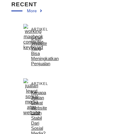
RECENT
More
ARTIKEL
5 Ciri
Website
Yang
Bisa
Meningkatkan
Penjualan
ARTIKEL
Kenapa
Jualan
Lewat
Website
Lebih
Stabil
Dari
Sosial
Media?