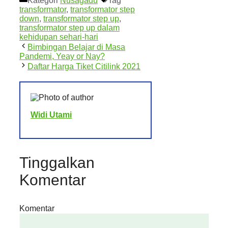
Kategori
Nusagadu
Tag
transformator
,
transformator step
down
,
transformator step up
,
transformator step up dalam
kehidupan sehari-hari
Bimbingan Belajar di Masa
Pandemi, Yeay or Nay?
Daftar Harga Tiket Citilink 2021
Widi Utami
Tinggalkan
Komentar
Komentar