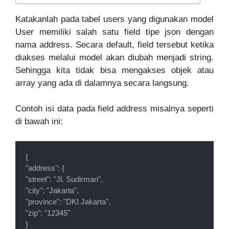
Katakanlah pada tabel users yang digunakan model
User memiliki salah satu field tipe json dengan
nama address. Secara default, field tersebut ketika
diakses melalui model akan diubah menjadi string.
Sehingga kita tidak bisa mengakses objek atau
array yang ada di dalamnya secara langsung.
Contoh isi data pada field address misalnya seperti
di bawah ini:
{  

"address": {

"street": "Jl. Sudirman",

"city": "Jakarta",

"province": "DKI Jakarta",

"zip": "12345"

}
