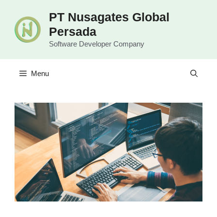
Langsung
PT Nusagates Global
ke
Persada
isi
Software Developer Company
Menu