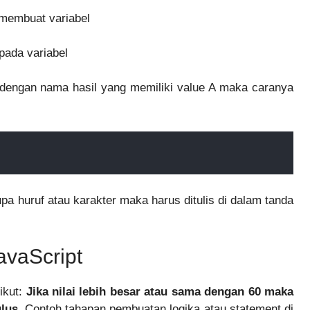
membuat variabel
pada variabel
 dengan nama hasil yang memiliki value A maka caranya
rupa huruf atau karakter maka harus ditulis di dalam tanda
avaScript
ikut:
Jika nilai lebih besar atau sama dengan 60 maka
lus.
Contoh tahapan pembuatan logika atau statement di