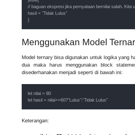
// baguan ekspresi jika pernyataan bernilai salah. Kita 
hasil = "Tidak Lulus"
}
Menggunakan Model Terna
Model ternary bisa digunakan untuk logika yang ha
dua maka harus menggunakan block statemen
disederhanakan menjadi seperti di bawah ini:
let nilai = 80

let hasil = nilai>=60?"Lulus":"Tidak Lulus"
Keterangan: