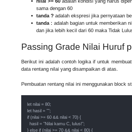
nilai >= 60
adalah kondisi yang harus dipenu
sama dengan 60
tanda ?
adalah ekspresi jika pernyataan be
tanda :
adalah bagian untuk memberikan nila
dan jika lebih kecil dari 60 maka Tidak Lulu
Passing Grade Nilai Huruf 
Berikut ini adalah contoh logika if untuk membua
data rentang nilai yang disampaikan di atas.
Pembuatan rentang nilai ini menggunakan block st
let nilai = 80;

let hasil = "";

if (nilai >= 60 && nilai < 70) {

  hasil = "Nilai kamu C, lulus!";

} else if (nilai >= 70 && nilai < 80) {
