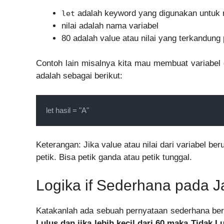
adalah keyword yang digunakan untuk 
let
nilai adalah nama variabel
80 adalah value atau nilai yang terkandung 
Contoh lain misalnya kita mau membuat variabel
adalah sebagai berikut:
let hasil = "A"
Keterangan: Jika value atau nilai dari variabel be
petik. Bisa petik ganda atau petik tunggal.
Logika if Sederhana pada J
Katakanlah ada sebuah pernyataan sederhana ber
Lulus dan jika lebih kecil dari 60 maka Tidak Lu