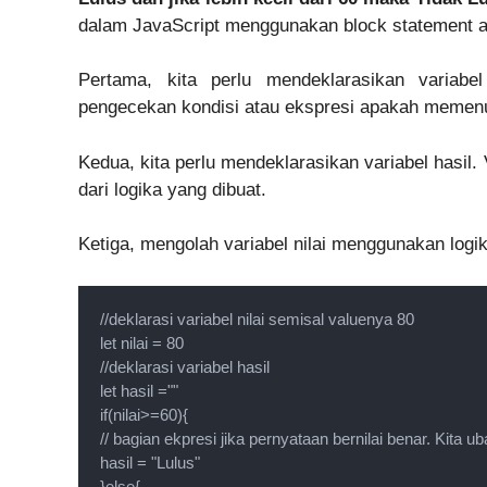
dalam JavaScript menggunakan block statement ad
Pertama, kita perlu mendeklarasikan variabel 
pengecekan kondisi atau ekspresi apakah memenuhi
Kedua, kita perlu mendeklarasikan variabel hasil.
dari logika yang dibuat.
Ketiga, mengolah variabel nilai menggunakan logik
//deklarasi variabel nilai semisal valuenya 80

let nilai = 80

//deklarasi variabel hasil 

let hasil =""

if(nilai>=60){

// bagian ekpresi jika pernyataan bernilai benar. Kita ub
hasil = "Lulus"

}else{
