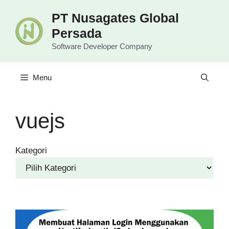
Langsung
PT Nusagates Global
ke
Persada
isi
Software Developer Company
Menu
vuejs
Kategori