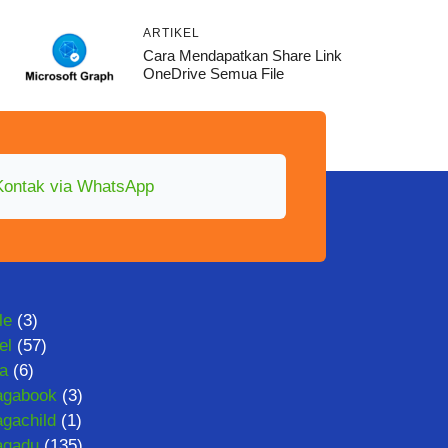
ARTIKEL
Cara Mendapatkan Share Link
OneDrive Semua File
Kontak via WhatsApp
le
(3)
el
(57)
ta
(6)
agabook
(3)
gachild
(1)
agadu
(135)