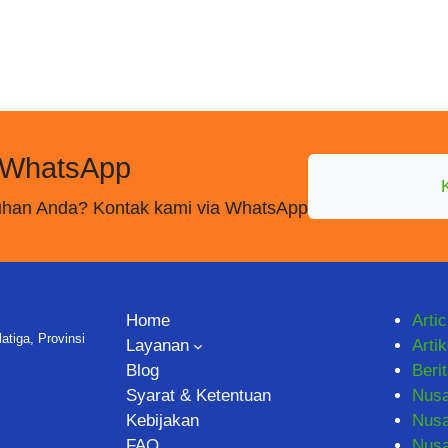
 WhatsApp
utuhan Anda? Kontak kami via WhatsApp
Home
Artic
tiga, Provinsi
Layanan
Artik
Blog
Beri
Syarat & Ketentuan
Nus
Kebijakan
Nusa
FAQ
Nus