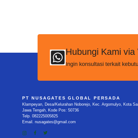
Hubungi Kami via
Ingin konsultasi terkait keb
PT NUSAGATES GLOBAL PERSADA
Klampeyan, Desa/Kelurahan Noborejo, Kec. Argomulyo, Kota Sala
Jawa Tengah, Kode Pos: 50736
Telp. 082225005825
Email. nusagates@gmail.com