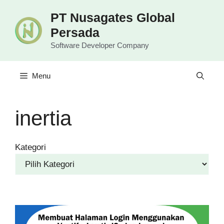
Langsung
PT Nusagates Global
ke
Persada
isi
Software Developer Company
Menu
inertia
Kategori