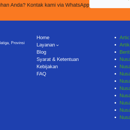
utuhan Anda? Kontak kami via WhatsApp
Home
Artic
tiga, Provinsi
Layanan
Artik
Blog
Beri
Syarat & Ketentuan
Nus
Kebijakan
Nusa
FAQ
Nus
Nusa
Nusa
Nusa
Nusa
Nusa
Nus