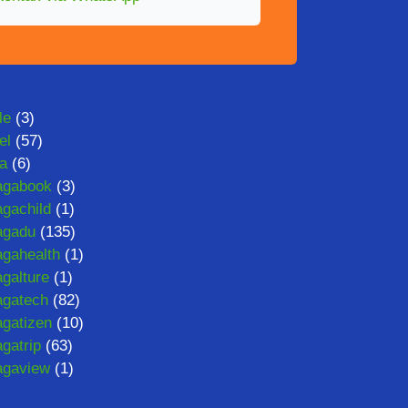
le
(3)
el
(57)
ta
(6)
agabook
(3)
gachild
(1)
agadu
(135)
gahealth
(1)
galture
(1)
gatech
(82)
gatizen
(10)
gatrip
(63)
agaview
(1)